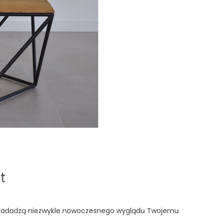
t
nadadzą niezwykle nowoczesnego wyglądu Twojemu