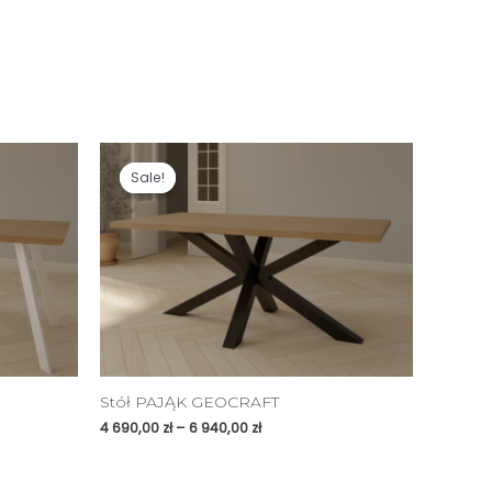
Sale!
Sale!
Stół PAJĄK GEOCRAFT
4 690,00
zł
–
6 940,00
zł