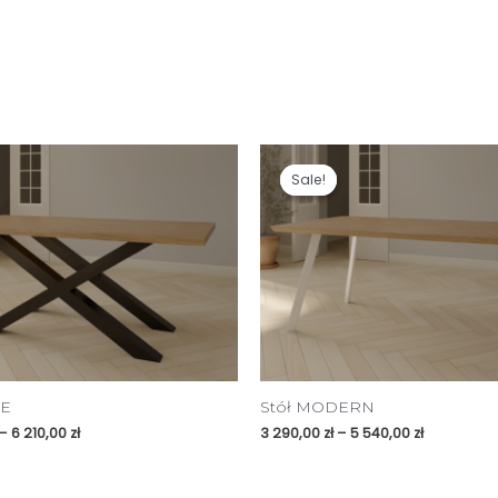
Sale!
Sale!
NE
Stół MODERN
–
6 210,00
zł
3 290,00
zł
–
5 540,00
zł