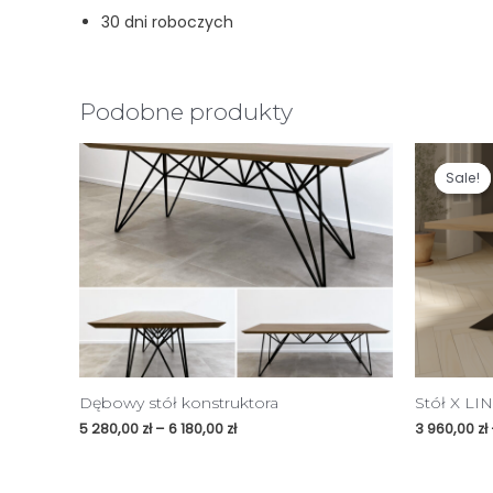
30 dni roboczych
Podobne produkty
Sale!
Sale!
Dębowy stół konstruktora
Stół X LI
5 280,00
zł
–
6 180,00
zł
3 960,00
zł