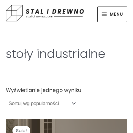
Skip
MAIN
to
MENU
MENU
content
stoły industrialne
Wyświetlanie jednego wyniku
Sale!